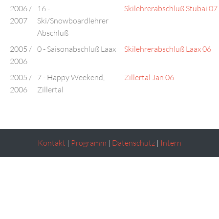
2006 /
16 -
Skilehrerabschluß Stubai 07
2007
Ski/Snowboardlehrer
Abschluß
2005 /
0 - Saisonabschluß Laax
Skilehrerabschluß Laax 06
2006
2005 /
7 - Happy Weekend,
Zillertal Jan 06
2006
Zillertal
Kontakt
|
Programm
|
Datenschutz
|
Intern