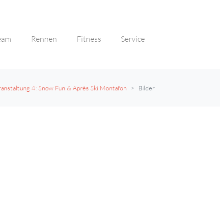
eam
Rennen
Fitness
Service
ranstaltung 4: Snow Fun & Après Ski Montafon
Bilder