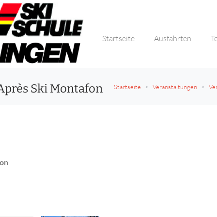
Startseite
Ausfahrten
T
Après Ski Montafon
Startseite
Veranstaltungen
Ve
fon