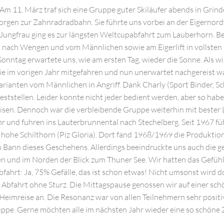
Am 11. März traf sich eine Gruppe guter Skiläufer abends in Gri
orgen zur Zahnradradbahn. Sie führte uns vorbei an der Eigernord
ungfrau ging es zur längsten Weltcupabfahrt zum Lauberhorn. Be
 nach Wengen und vom Männlichen sowie am Eigerlift in vollsten 
nntag erwartete uns, wie am ersten Tag, wieder die Sonne. Als wir
e im vorigen Jahr mitgefahren und nun unerwartet nachgereist w
arianten vom Männlichen in Angriff. Dank Charly (Sport Binder, S
ststellen. Leider konnte nicht jeder bedient werden, aber so haben
isen. Dennoch war die verbleibende Gruppe weiterhin mit bester 
hr und fuhren ins Lauterbrunnental nach Stechelberg. Seit 1967 f
m hohe Schilthorn (Piz Gloria). Dort fand 1968/1969 die Produkt
m Bann dieses Geschehens. Allerdings beeindruckte uns auch die ge
en und im Norden der Blick zum Thuner See. Wir hatten das Gefüh
bfahrt: Ja, 75% Gefälle, das ist schon etwas! Nicht umsonst wird d
bfahrt ohne Sturz. Die Mittagspause genossen wir auf einer schö
Heimreise an. Die Resonanz war von allen Teilnehmern sehr positiv
pe. Gerne möchten alle im nächsten Jahr wieder eine so schöne Z