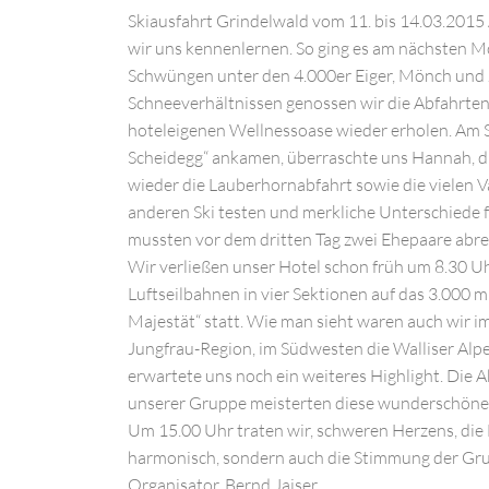
Skiausfahrt Grindelwald vom 11. bis 14.03.2015 
wir uns kennenlernen. So ging es am nächsten M
Schwüngen unter den 4.000er Eiger, Mönch und J
Schneeverhältnissen genossen wir die Abfahrten
hoteleigenen Wellnessoase wieder erholen. Am So
Scheidegg“ ankamen, überraschte uns Hannah, di
wieder die Lauberhornabfahrt sowie die vielen V
anderen Ski testen und merkliche Unterschiede fe
mussten vor dem dritten Tag zwei Ehepaare abre
Wir verließen unser Hotel schon früh um 8.30 U
Luftseilbahnen in vier Sektionen auf das 3.000 
Majestät“ statt. Wie man sieht waren auch wir i
Jungfrau-Region, im Südwesten die Walliser Alp
erwartete uns noch ein weiteres Highlight. Die A
unserer Gruppe meisterten diese wunderschöne A
Um 15.00 Uhr traten wir, schweren Herzens, die 
harmonisch, sondern auch die Stimmung der Grup
Organisator, Bernd Jaiser