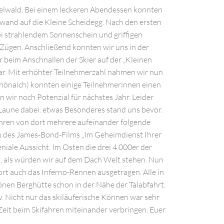
ndelwald. Bei einem leckeren Abendessen konnten
wand auf die Kleine Scheidegg. Nach den ersten
i strahlendem Sonnenschein und griffigen
Zügen. Anschließend konnten wir uns in der
 beim Anschnallen der Skier auf der „Kleinen
ar. Mit erhöhter Teilnehmerzahl nahmen wir nun
chönaich) konnten einige Teilnehmerinnen einen
 wir noch Potenzial für nächstes Jahr. Leider
Laune dabei. etwas Besonderes stand uns bevor.
ühren von dort mehrere aufeinander folgende
ion des James-Bond-Films „Im Geheimdienst Ihrer
niale Aussicht. Im Osten die drei 4.000er der
l, als würden wir auf dem Dach Welt stehen. Nun
ort auch das Inferno-Rennen ausgetragen. Alle in
nen Berghütte schon in der Nähe der Talabfahrt.
. Nicht nur das skiläuferische Können war sehr
eit beim Skifahren miteinander verbringen. Euer