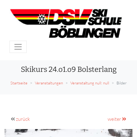
Skikurs 24.o1.o9 Bolsterlang
Startseite
Veranstaltungen
Veranstaltung null: null
Bilder
zurück
weiter