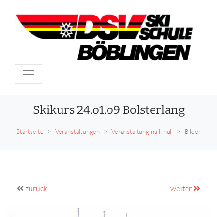
Skikurs 24.o1.o9 Bolsterlang
Startseite
Veranstaltungen
Veranstaltung null: null
Bilder
zurück
weiter