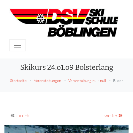
Skikurs 24.o1.o9 Bolsterlang
Startseite
Veranstaltungen
Veranstaltung null: null
Bilder
zurück
weiter