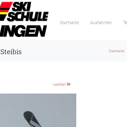
Startseite
Ausfahrten
T
Steibis
Startseite
weiter